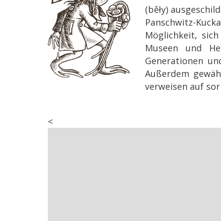
(běły) ausgeschi
Panschwitz-Kuck
Möglichkeit, sic
Museen und Hei
Generationen und
Außerdem gewähr
verweisen auf sor
<