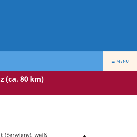
☰ MENÜ
z (ca. 80 km)
t (čerwjeny), weiß