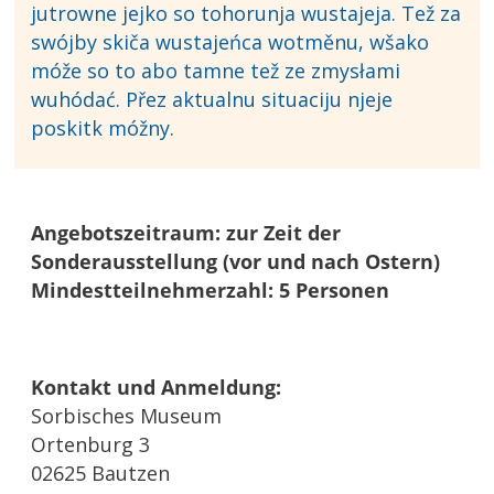
jutrowne jejko so tohorunja wustajeja. Tež za
swójby skiča wustajeńca wotměnu, wšako
móže so to abo tamne tež ze zmysłami
wuhódać. Přez aktualnu situaciju njeje
poskitk móžny.
Angebotszeitraum: zur Zeit der
Sonderausstellung (vor und nach Ostern)
Mindestteilnehmerzahl: 5 Personen
Kontakt und Anmeldung:
Sorbisches Museum
Ortenburg 3
02625 Bautzen