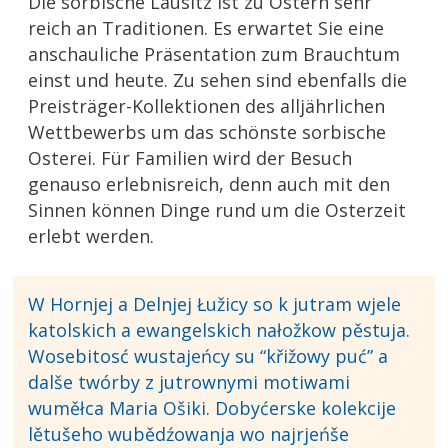
Die sorbische Lausitz ist zu Ostern sehr
reich an Traditionen. Es erwartet Sie eine
anschauliche Präsentation zum Brauchtum
einst und heute. Zu sehen sind ebenfalls die
Preisträger-Kollektionen des alljährlichen
Wettbewerbs um das schönste sorbische
Osterei. Für Familien wird der Besuch
genauso erlebnisreich, denn auch mit den
Sinnen können Dinge rund um die Osterzeit
erlebt werden.
W Hornjej a Delnjej Łužicy so k jutram wjele
katolskich a ewangelskich nałožkow pěstuja.
Wosebitosć wustajeńcy su “křižowy puć” a
dalše twórby z jutrownymi motiwami
wuměłca Maria Ošiki. Dobyćerske kolekcije
lětušeho wubědźowanja wo najrjeńše