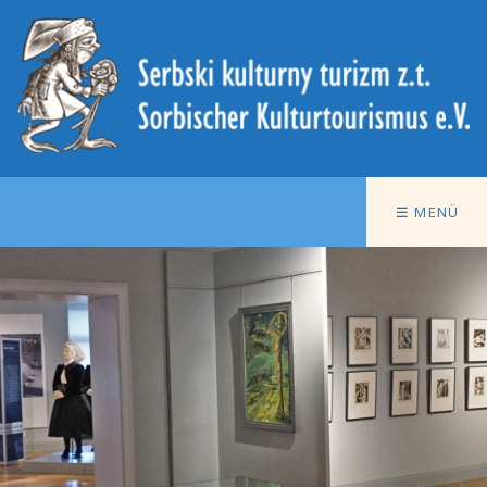
☰ MENÜ