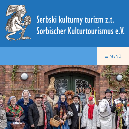
☰ MENÜ