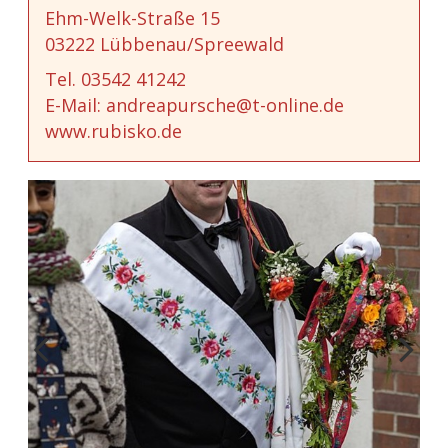
Ehm-Welk-Straße 15
03222 Lübbenau/Spreewald
Tel. 03542 41242
E-Mail: andreapursche@t-online.de
www.rubisko.de